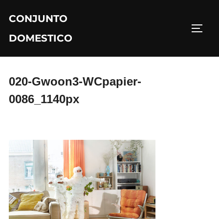
コ
CONJUNTO
ン
サイド
テ
DOMESTICO
ン
ツ
へ
020-Gwoon3-WCpapier-
ス
0086_1140px
キ
ッ
プ