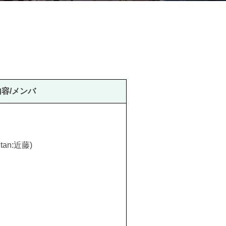
容/メンバ
ntan:近藤)