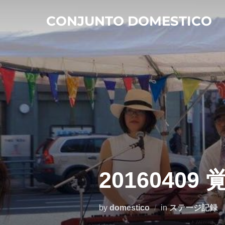
コ
CONJUNTO DOMESTICO
ン
テ
ン
ツ
へ
ス
キ
ッ
プ
20160409
by
domestico
in
ステージ記録