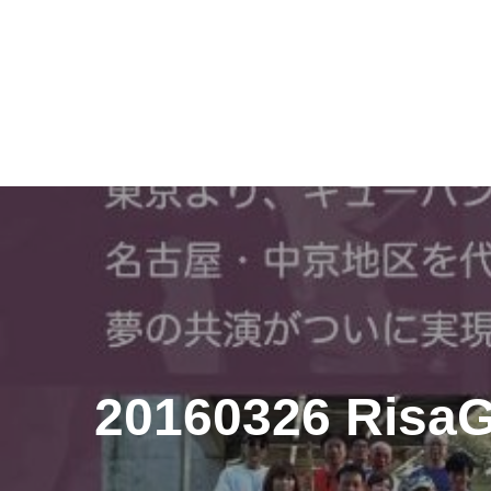
投
稿
ナ
ビ
ゲ
20160326 RisaG
ー
シ