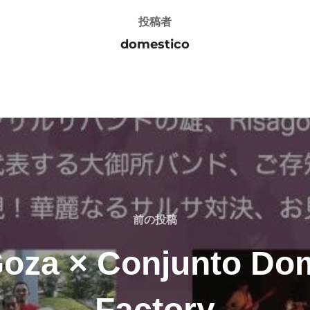
投稿者
domestico
前
前の投稿
の
oza × Conjunto Do
投
稿
Factory