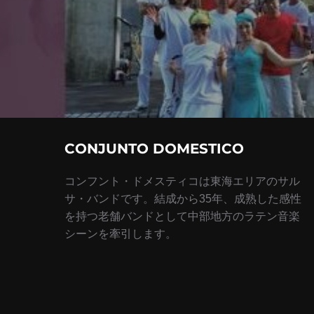
ョ
ン
CONJUNTO DOMESTICO
コンフント・ドメスティコは東海エリアのサル
サ・バンドです。結成から35年、成熟した感性
を持つ老舗バンドとして中部地方のラテン音楽
シーンを牽引します。