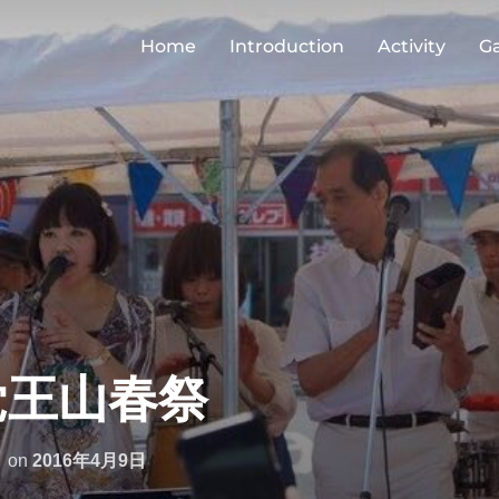
Home
Introduction
Activity
Ga
 覚王山春祭
投
on
2016年4月9日
稿