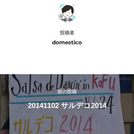
投稿者
投稿者
domestico
投
稿
前
前の投稿
の
ナ
20141102 サルデコ2014
投
ビ
稿
ゲ