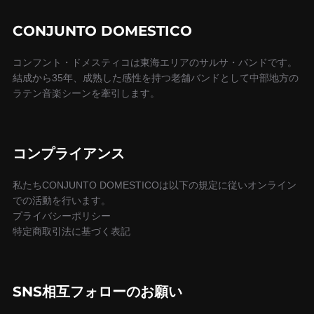
ー
CONJUNTO DOMESTICO
シ
コンフント・ドメスティコは東海エリアのサルサ・バンドです。
ョ
結成から35年、成熟した感性を持つ老舗バンドとして中部地方の
ラテン音楽シーンを牽引します。
ン
コンプライアンス
私たちCONJUNTO DOMESTICOは以下の規定に従いオンライン
での活動を行います。
プライバシーポリシー
特定商取引法に基づく表記
SNS相互フォローのお願い