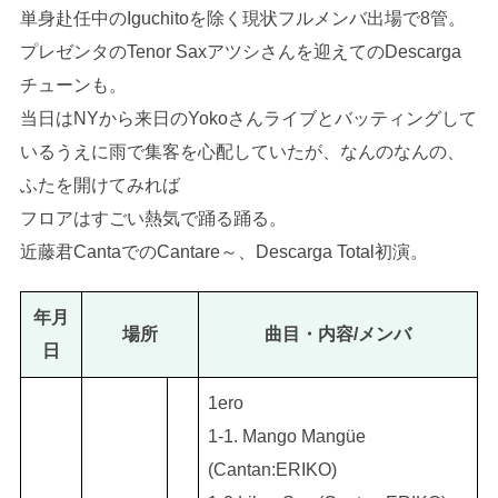
単身赴任中のIguchitoを除く現状フルメンバ出場で8管。
プレゼンタのTenor Saxアツシさんを迎えてのDescarga
チューンも。
当日はNYから来日のYokoさんライブとバッティングして
いるうえに雨で集客を心配していたが、なんのなんの、
ふたを開けてみれば
フロアはすごい熱気で踊る踊る。
近藤君CantaでのCantare～、Descarga Total初演。
年月
場所
曲目・内容/メンバ
日
1ero
1-1. Mango Mangüe
(Cantan:ERIKO)