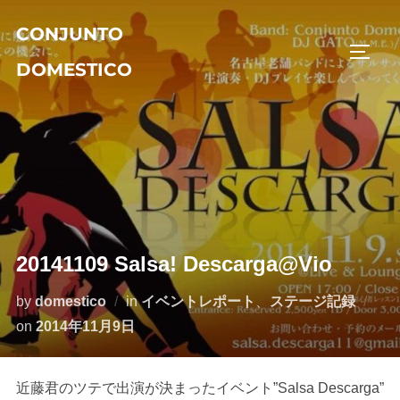
コ
CONJUNTO
ン
サイド
テ
DOMESTICO
ン
ツ
へ
ス
キ
ッ
プ
20141109 Salsa! Descarga@Vio
by
domestico
in
イベントレポート
、
ステージ記録
投
on
2014年11月9日
稿
日:
近藤君のツテで出演が決まったイベント”Salsa Descarga”