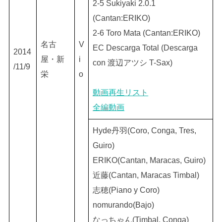
2-5 Sukiyaki 2.0.1
(Cantan:ERIKO)
2-6 Toro Mata (Cantan:ERIKO)
名古
V
EC Descarga Total (Descarga
2014
屋・新
i
con 渡辺アツシ T-Sax)
/11/9
栄
o
動画再生リスト
全編動画
Hyde丹羽(Coro, Conga, Tres,
Guiro)
ERIKO(Cantan, Maracas, Guiro)
近藤(Cantan, Maracas Timbal)
志穂(Piano y Coro)
nomurando(Bajo)
なっちゃん(Timbal, Conga)