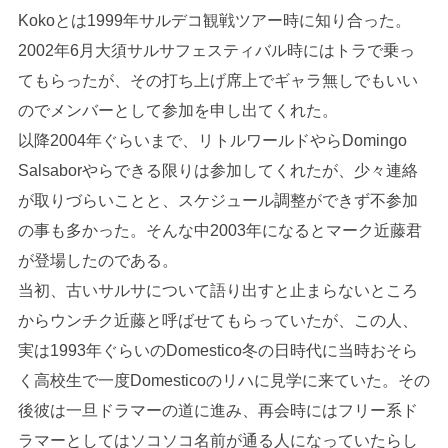
Kokoとは1999年サルデコ観戦ツアー時に知り合った。
2002年6月大須サルサフェスティバル時にはトラで乗っ
てもらったが、その打ち上げ席上でギャラ無しでもいい
のでメンバーとして参加を申し出てくれた。
以降2004年ぐらいまで、リトルワールドやらDomingo
Salsaborやらできる限りは参加してくれたが、少々連絡
が取りづらいことと、スケジュール調整ができず不参加
の事も多かった。そんな中2003年になるとマーク近藤君
が登場したのである。
当初、古いサルサについて語り出すと止まらないところ
からウンチク近藤と呼ばせてもらっていたが、この人、
実は1993年ぐらいのDomestico冬の日時代に当時おそら
く高校生で一度Domesticoのリハに見学に来ていた。その
後彼は一旦ドラマーの道に進み、再会時にはフリー系ド
ラマーとしてはソコソコ名前が通る人になっていたらし