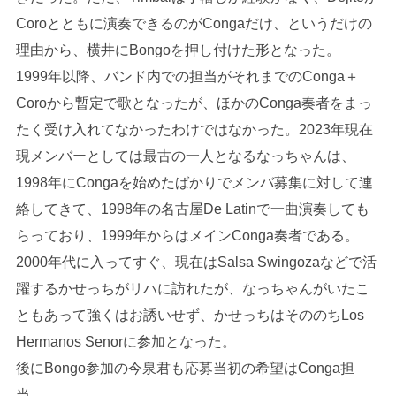
Coroとともに演奏できるのがCongaだけ、というだけの
理由から、横井にBongoを押し付けた形となった。
1999年以降、バンド内での担当がそれまでのConga＋
Coroから暫定で歌となったが、ほかのConga奏者をまっ
たく受け入れてなかったわけではなかった。2023年現在
現メンバーとしては最古の一人となるなっちゃんは、
1998年にCongaを始めたばかりでメンバ募集に対して連
絡してきて、1998年の名古屋De Latinで一曲演奏しても
らっており、1999年からはメインConga奏者である。
2000年代に入ってすぐ、現在はSalsa Swingozaなどで活
躍するかせっちがリハに訪れたが、なっちゃんがいたこ
ともあって強くはお誘いせず、かせっちはそののちLos
Hermanos Senorに参加となった。
後にBongo参加の今泉君も応募当初の希望はConga担
当。