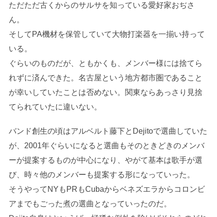
ただただ古くからのサルサを知っている愛好家おぢさ
ん。
そしてPA機材を保管していて大物打楽器を一揃い持って
いる。
ぐらいのものだが、ともかくも、メンバー様には捨てら
れずに済んできた。名古屋という地方都市圏であること
が幸いしていたことは否めない。関東ならあっさり見捨
てられていたに違いない。
バンド創生の頃はアルベルト藤下とDejitoで選曲していた
が、2001年ぐらいになると選曲もそのときどきのメンバ
ーが提案するものが中心になり、やがて基本は歌手が選
び、時々他のメンバーも提案する形になっていった。
そうやってNYもPRもCubaからベネズエラからコロンビ
アまでもごった煮の選曲となっていったのだ。