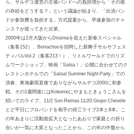
ら、サルデコ運営の主催バンドへの負担増から「その後
の存続をどうする？」という議論が始まり、「出演バン
ドが参加費を負担する」方式提案から、早速参加のチャ
ンス？が巡ってきた次第。
2000年は2月大阪からDrisimaを迎えた新春スペシャル
（集客152）、Borrachosを招聘した新舞子サルサフェス
ティバルVol.2（集客213！）、リトルワールドでのリズ
ムワークショップ、映画「Salsa！」公開に合わせてのク
レストンホテルでの「Salsa! Summer Night Party」での
演奏、東海豪雨直後でありながらサルデコ2000に初参
戦、その1週間後にはKokomoにやまもときょうこさんを
招いてのライブ、11/2 Son Reinas 11/20 Grupo Chevele
とど平日にプロバンドを相手の得三ライブ2本と8本。こ
の年あまりに活動急拡大となったあおりで家庭との折り
合いが一気に大変となったことから、この年の中盤から