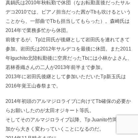
真鍋氏は2010年秋転勤で休団（なお転勤直後だったサル
デコ2010では、ピアノ担当だった茜がTbも吹けるという
ことから、一部曲でTbも担当してもらった）。森崎氏は
2014年で業務多忙から休団。
前後するが、Tp辻田氏が後継として岩田氏を連れてきて
参加。岩田氏は2012年サルデコを最後に休団。また2011
年Iguchito北陸転勤後に空席だったTbには小林かよさん、
若林香織さんの二人が2013年前半まで参加。
2013年に岩田氏後継として参加いただいたTp新玉氏は
2016年覚王山春祭まで。
2014年初頭のアルマジロライブに向けてTb確保の必要か
らお願いしたのが太田オジキート等氏。
そしてそのアルマジロライブ以降、Tp Juanito竹岡氏の参
加から大きく変わっていくことになるのだ。