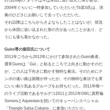
2代目Bajoノダッチは半ば休団に追い込んだ体がある。
2004年ぐらいに一時参加していただいたTb某S氏は、演
奏のひどさにお願いして去っていただいた。
それ以降はこちらからさよならしたことはないが、状況
から休団に追い込まれた形の方があったことがあり、ど
うにも落ち着かなかった。
Guiro専の柴田氏について
2011年ごろから2012年にかけて参加されたGuiro奏者。
通常Guiroは「Gui」と粘るところで上向きに動かすのだ
が、この人は下向きに動かす独特な奏法。そのためにテ
ンポの速い曲は困難が伴ったが、その独特な奏法でも実
にいい粘り気あるグルーブをお持ちだった。2011年唯一
のライブ活動であるサルデコ2011と2011年GWに真野倫
SomoroとAquiestanを招いてのキューバンスペシャル
「Trianglo Salsa Cubano」に参加いただいた。