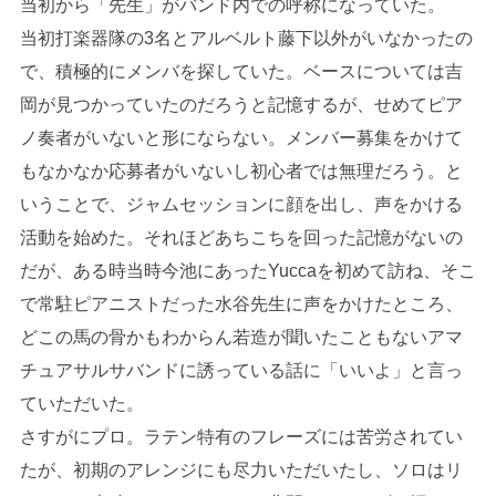
当初から「先生」がバンド内での呼称になっていた。
当初打楽器隊の3名とアルベルト藤下以外がいなかったの
で、積極的にメンバを探していた。ベースについては吉
岡が見つかっていたのだろうと記憶するが、せめてピア
ノ奏者がいないと形にならない。メンバー募集をかけて
もなかなか応募者がいないし初心者では無理だろう。と
いうことで、ジャムセッションに顔を出し、声をかける
活動を始めた。それほどあちこちを回った記憶がないの
だが、ある時当時今池にあったYuccaを初めて訪ね、そこ
で常駐ピアニストだった水谷先生に声をかけたところ、
どこの馬の骨かもわからん若造が聞いたこともないアマ
チュアサルサバンドに誘っている話に「いいよ」と言っ
ていただいた。
さすがにプロ。ラテン特有のフレーズには苦労されてい
たが、初期のアレンジにも尽力いただいたし、ソロはリ