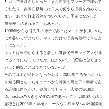
リカルで素晴らしかった。また曲間をフレーズで埋めて
くれたり、吉岡在籍時には二人で何やら演奏を始めてし
まい、あとで打楽器陣がついていき、予定になかった一
曲が差し込まれることもあった。
1998年から水谷先生の弟子であったマユミが参加。のち
に水谷いらずとなり、マユミだけで演奏も敢行できるよ
うになった。
マユミは当初からすると著しい進歩でラテンピアノが弾
けるようになっていたが、ほかのバンド経験はなくセッ
ション的なことはできていなかった。
そのマユミが産休となったおり、2005年ごろからお互い
を知る間となったキューバから帰国の現ピアノ奏者であ
る志穂に声をかけ、参加してもらう。志穂の参加は
Domesticoの大きな変化の種であったことは間違いない。
志穂とは2005年の豊橋スロータウン映画祭への出演者同