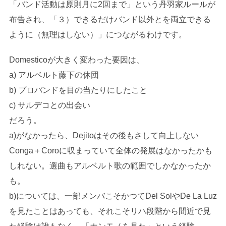
「バンド活動は原則月に2回まで」という丹羽家ルールが
布告され、「３）できるだけバンド以外とを両立できる
ように（無理はしない）」につながるわけです。
Domesticoが大きく変わった要因は、
a) アルベルト藤下の休団
b) プロバンドを目の当たりにしたこと
c) サルデコとの出会い
だろう。
a)がなかったら、Dejitoはその後もさして向上しない
Conga＋Coroに収まっていて全体の発展はなかったかも
しれない。選曲もアルベルト歌の範囲でしかなかったか
も。
b)については、一部メンバこそかつてDel SolやDe La Luz
を見たことはあっても、それこそリハ段階から間近で見