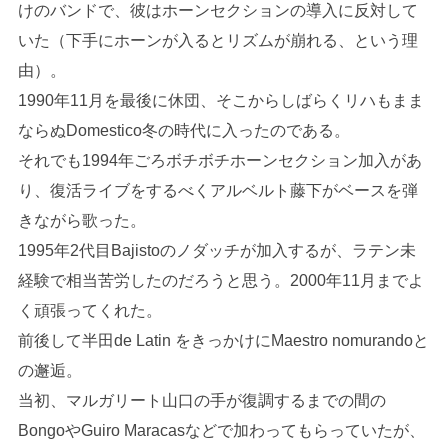
けのバンドで、彼はホーンセクションの導入に反対して
いた（下手にホーンが入るとリズムが崩れる、という理
由）。
1990年11月を最後に休団、そこからしばらくリハもまま
ならぬDomestico冬の時代に入ったのである。
それでも1994年ごろボチボチホーンセクション加入があ
り、復活ライブをするべくアルベルト藤下がベースを弾
きながら歌った。
1995年2代目Bajistoのノダッチが加入するが、ラテン未
経験で相当苦労したのだろうと思う。2000年11月までよ
く頑張ってくれた。
前後して半田de Latin をきっかけにMaestro nomurandoと
の邂逅。
当初、マルガリート山口の手が復調するまでの間の
BongoやGuiro Maracasなどで加わってもらっていたが、