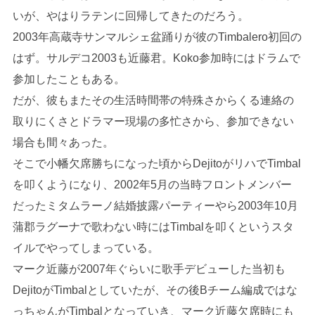
いが、やはりラテンに回帰してきたのだろう。
2003年高蔵寺サンマルシェ盆踊りが彼のTimbalero初回の
はず。サルデコ2003も近藤君。Koko参加時にはドラムで
参加したこともある。
だが、彼もまたその生活時間帯の特殊さからくる連絡の
取りにくさとドラマー現場の多忙さから、参加できない
場合も間々あった。
そこで小幡欠席勝ちになった頃からDejitoがリハでTimbal
を叩くようになり、2002年5月の当時フロントメンバー
だったミタムラーノ結婚披露パーティーやら2003年10月
蒲郡ラグーナで歌わない時にはTimbalを叩くというスタ
イルでやってしまっている。
マーク近藤が2007年ぐらいに歌手デビューした当初も
DejitoがTimbalとしていたが、その後Bチーム編成ではな
っちゃんがTimbalとなっていき、マーク近藤欠席時にも