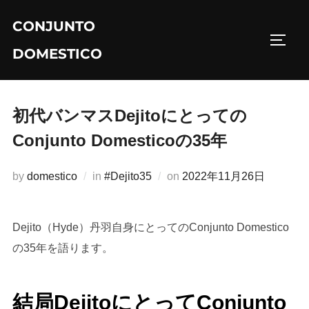
コ
CONJUNTO
ン
サイド
テ
DOMESTICO
ン
ツ
へ
初代バンマスDejitoにとっての
ス
Conjunto Domesticoの35年
キ
ッ
投
by
domestico
in
#Dejito35
on
2022年11月26日
プ
稿
日:
Dejito（Hyde）丹羽自身にとってのConjunto Domestico
の35年を語ります。
結局DejitoにとってConjunto