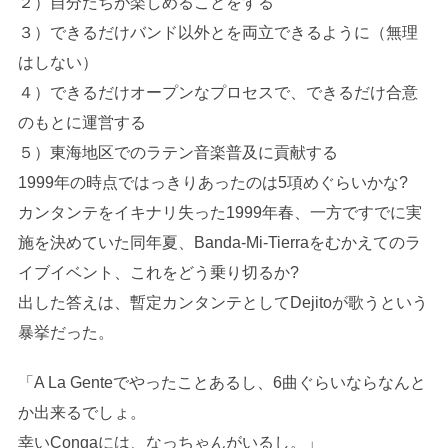
２）自分たちが楽しめることをする
３）できるだけバンド以外とを両立できるように（無理
はしない）
４）できるだけオープンなプロセスで、できるだけ合意
のもとに運営する
５）東海地区でのラテン音楽普及に貢献する
1999年の時点ではっきりあったのは5項めぐらいかな?
カンタンテをイキナリ失った1999年春、一方ですでに実
施を決めていた同年夏、Banda-Mi-Tierraをむかえてのラ
イブイベント、これをどう乗り切るか?
出した答えは、暫定カンタンテとしてDejitoが歌うという
暴挙だった。
「A La Genteでやったことあるし、6曲ぐらいならなんと
か出来るでしょ。
幸いCongaには、なっちゃんがいるし。」