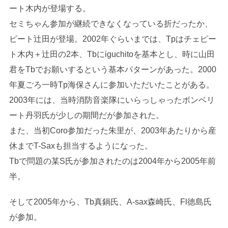
ート木内が登場する。
セミちゃん参加が継続できなくなっている折だったか、
ビート辻田が登場。2002年ぐらいまでは、Tpはチェピー
ト木内＋辻田の2本、Tbにiguchitoを基本とし、時に山田
君をTbでお願いするという基本パターンがあった。2000
年夏ごろ一時Tp海保さんに参加いただいたことがある。
2003年には、当時消防音楽隊にいらっしゃったボンベリ
ート丹羽氏が少しの期間だが参加された。
また、当初Coro参加だった朱里が、2003年あたりから産
休までT-Saxも担当するようになった。
Tbで問題の某S氏が参加されたのは2004年から2005年前
半。
そして2005年から、Tb真鍋氏、A-sax森崎氏、Fl徳島氏
が参加。