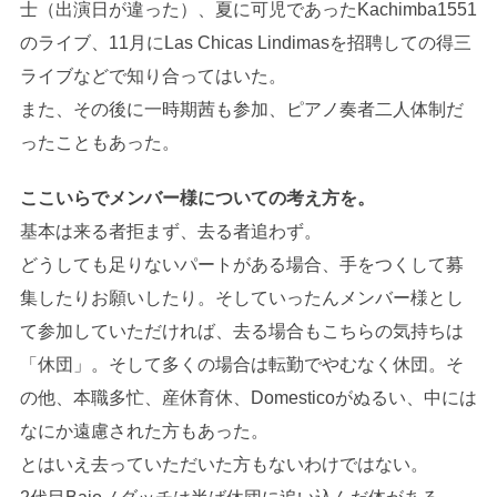
士（出演日が違った）、夏に可児であったKachimba1551
のライブ、11月にLas Chicas Lindimasを招聘しての得三
ライブなどで知り合ってはいた。
また、その後に一時期茜も参加、ピアノ奏者二人体制だ
ったこともあった。
ここいらでメンバー様についての考え方を。
基本は来る者拒まず、去る者追わず。
どうしても足りないパートがある場合、手をつくして募
集したりお願いしたり。そしていったんメンバー様とし
て参加していただければ、去る場合もこちらの気持ちは
「休団」。そして多くの場合は転勤でやむなく休団。そ
の他、本職多忙、産休育休、Domesticoがぬるい、中には
なにか遠慮された方もあった。
とはいえ去っていただいた方もないわけではない。