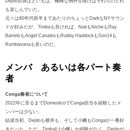
Dejito自身はといえば、極稀な例外を除けばそれらのどれ
も楽しんでいた。
元々は80年代前半まであたりのちょっとDarkなNYサウン
ドが好みだが、Timbaも良ければ、NatiもNicheもRay
BarretoもAngel CanalesもRubby HaddockもSon14も
Rumbavanaも良いのだ。
メンバ あるいは各パート奏
者
Conga奏者について
2022年に至るまでDomesticoでConga担当を経験したメ
ンバーは少ない。
結成当初、Dejitoも横井も、そして小幡もCongaが一番好
きだった。ただ、Timbalは小幡しか経験がなく、Dejitoが