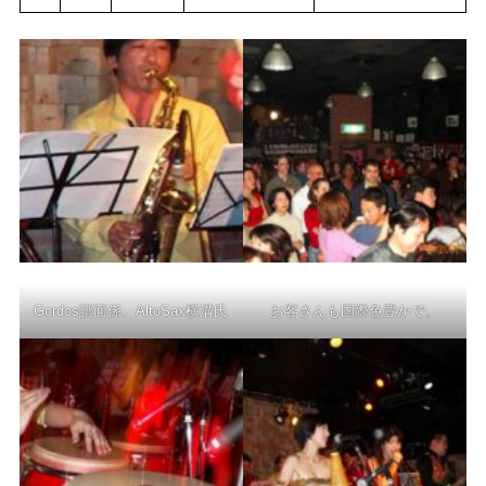
Gordos譜面係、AltoSax横溝氏
お客さんも国際色豊かで。