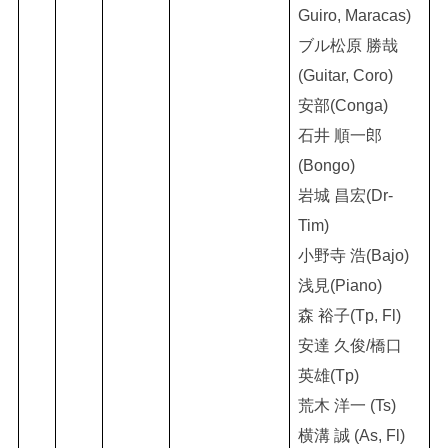
Guiro, Maracas)
ブル松原 勝哉
(Guitar, Coro)
安部(Conga)
石井 順一郎
(Bongo)
岩城 昌宏(Dr-
Tim)
小野寺 浩(Bajo)
浅見(Piano)
森 裕子(Tp, Fl)
安達 久俊/橋口
英雄(Tp)
荒木 洋一 (Ts)
横溝 誠 (As, Fl)