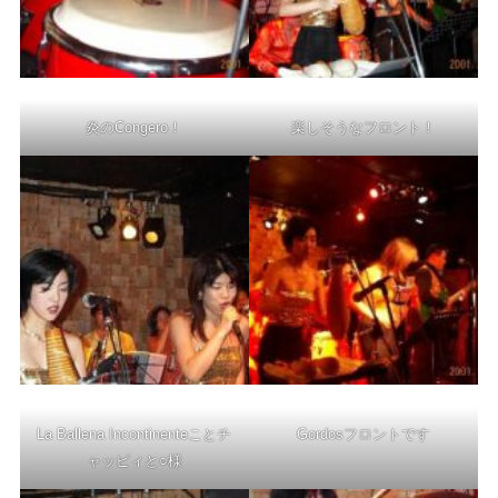
炎のCongero！
楽しそうなフロント！
La Ballena Incontinenteことチ
Gordosフロントです
ャッピィと○様