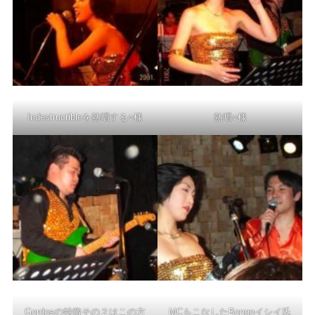
Indestructibleを熱唱する○様
熱唱○様
Gordosの特徴その２はこの方
MCもこなしたBongoイシイ氏