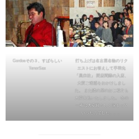
Gordosその３、すばらしい
打ち上げは名古屋名物のリク
TenorSax
エストにお答えして手羽先
「風来坊」 閉店間際の入店、
大変ご迷惑をおかけしまし
た。 また隣の席のおじ様方も
大変失礼いたしました。 冬の
一夜は大変騒々しく深まって
いったのでした。。。