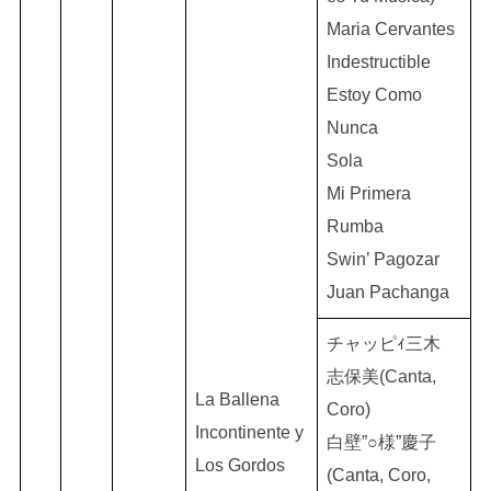
Maria Cervantes
Indestructible
Estoy Como
Nunca
Sola
Mi Primera
Rumba
Swin’ Pagozar
Juan Pachanga
チャッピｨ三木
志保美(Canta,
La Ballena
Coro)
Incontinente y
白壁”○様”慶子
Los Gordos
(Canta, Coro,