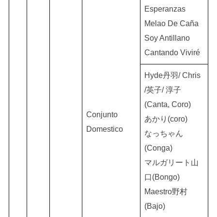
Esperanzas
Melao De Caña
Soy Antillano
Cantando Viviré
Hyde丹羽/ Chris
/英子/ 淳子
(Canta, Coro)
Conjunto
あかり(coro)
Domestico
なっちゃん
(Conga)
マルガリート山
口(Bongo)
Maestro野村
(Bajo)