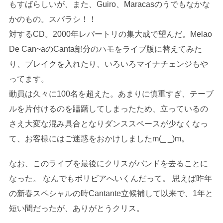
もすばらしいが、また、Guiro、Maracasのうでもなかな
かのもの。スバラシ！！
対するCD。2000年レパートリの集大成で望んだ。Melao
De Can~aのCanta部分のハモをライブ版に替えてみた
り、ブレイクを入れたり、いろいろマイナチェンジもや
ってます。
動員は久々に100名を超えた。あまりに慎重すぎ、テーブ
ルを片付けるのを躊躇してしまったため、立っているの
さえ大変な混み具合となりダンススペースが少なくなっ
て、お客様にはご迷惑をおかけしましたm(_ _)m。
なお、このライブを最後にクリスがバンドを去ることに
なった。 なんでもボリビアへいくんだって。 思えば昨年
の新春スペシャルの時Cantante立候補して以来で、1年と
短い間だったが、ありがとうクリス。