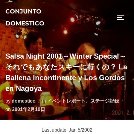
コ
CONJUNTO
ン
サイド
テ
DOMESTICO
ン
ツ
へ
ス
Salsa Night 2001～Winter Special～
キ
それでもあなたスキーに行くの？ La
ッ
Ballena Incontinente y Los Gordos
プ
en Nagoya
by
domestico
in
イベントレポート
、
ステージ記録
投
on
2001年2月10日
稿
日:
Last update: Jan 5/2002