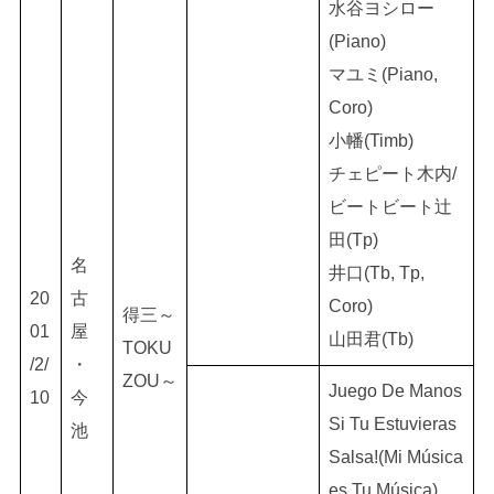
水谷ヨシロー
(Piano)
マユミ(Piano,
Coro)
小幡(Timb)
チェピート木内/
ビートビート辻
田(Tp)
名
井口(Tb, Tp,
20
古
Coro)
得三～
01
屋
山田君(Tb)
TOKU
/2/
・
ZOU～
Juego De Manos
10
今
Si Tu Estuvieras
池
Salsa!(Mi Música
es Tu Música)