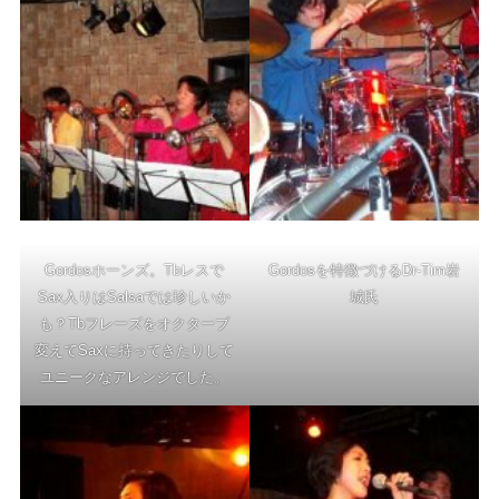
Gordosホーンズ。Tbレスで
Gordosを特徴づけるDr-Tim岩
Sax入りはSalsaでは珍しいか
城氏
も？Tbフレーズをオクターブ
変えてSaxに持ってきたりして
ユニークなアレンジでした。