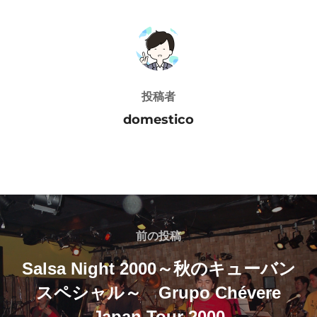
投稿者
投稿者
domestico
投
稿
前
前の投稿
の
ナ
Salsa Night 2000～秋のキューバン
投
スペシャル～ Grupo Chévere
ビ
稿
Japan Tour 2000