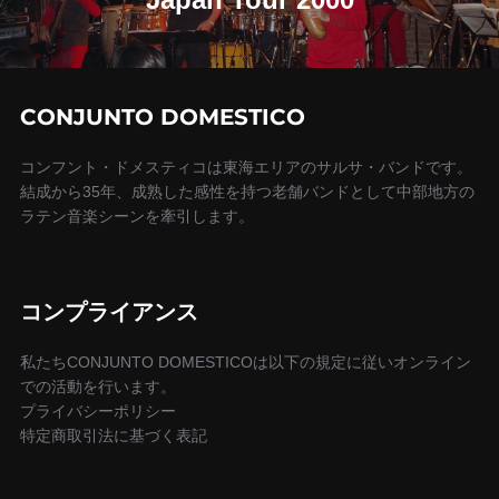
ゲ
ー
シ
CONJUNTO DOMESTICO
ョ
コンフント・ドメスティコは東海エリアのサルサ・バンドです。
結成から35年、成熟した感性を持つ老舗バンドとして中部地方の
ン
ラテン音楽シーンを牽引します。
コンプライアンス
私たちCONJUNTO DOMESTICOは以下の規定に従いオンライン
での活動を行います。
プライバシーポリシー
特定商取引法に基づく表記