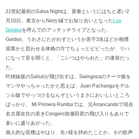
21世紀最初のSalsa Nightは、新春というにはちと遅い2
月10日。東京からNetが縁でお知り合いとなった
Los
Gordos
を呼んでのアッチッチライブとなった。
Gordos、うわさにたがわずというか若干3名ほどが相撲
巡業かと思わせる体格の方でちょっとビビったが、リハ
になって音を聞くと、「こいつはやられた」の連発だっ
た。
叶姉妹版のSalsa!が飛び出すは、Swingozaのテーマ曲を
マンマやっちゃったかと思えば、Juan Pachangaをデル
ソル版でやっつけるなんぞというまさにおいしいところ
ばっかり。 Mi Primera Rumbaでは、元Arrancandoで現在
名古屋在住の若きCongero加瀬田君の飛び入りもありで
多いに盛りあがった。
個人的な収穫はやはり、生○様を拝めたことか。その歌声