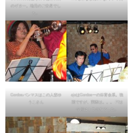
のギター。地元のご出身でし
た。
Gordosバンマスはこの人森ゆ
ajoはGordos一の体育会系。強
うこさん
面ですが、実際は。。。 Pfは
今回はトラの方でした。